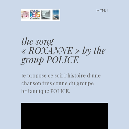
MENU
Skip
to
content
RERS
– St
the song
Aubin
« ROXANNE » by the
de
group POLICE
Médoc
Je propose ce soir l’histoire d’une
chanson très conne du groupe
britannique POLICE.