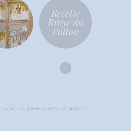
Recette
Broyé du
Poitou
+
AR WORDPRESS
|
THEME: SPUN DE
CAROLINE MOORE
.